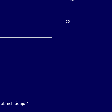
E-mail *
IČO
sobních údajů *