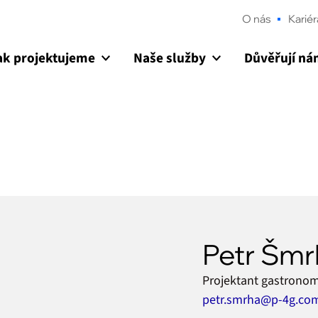
O nás
Kariér
ak projektujeme
Naše služby
Důvěřují n
Petr Šmr
Projektant gastrono
petr.smrha@p-4g.co