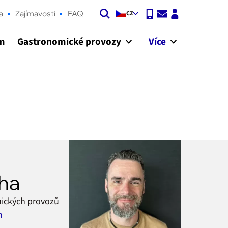
a
Zajímavosti
FAQ
CZ
ám
Gastronomické provozy
Více
ha
mických provozů
m