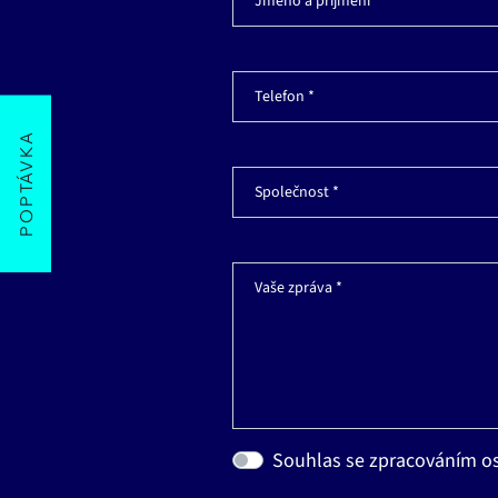
Jméno a příjmení *
Telefon *
POPTÁVKA
Společnost *
Vaše zpráva *
Souhlas se zpracováním o