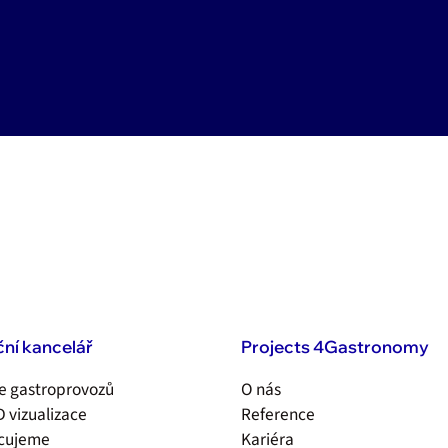
ční kancelář
Projects 4Gastronomy
e gastroprovozů
O nás
D vizualizace
Reference
acujeme
Kariéra