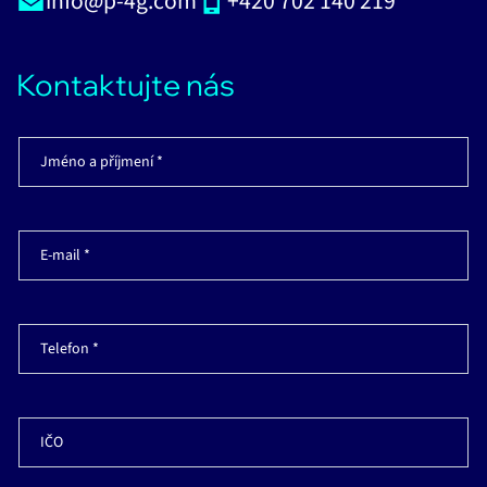
info@p-4g.com
+420 702 140 219
Kontaktujte nás
Jméno a příjmení *
E-mail *
Telefon *
IČO